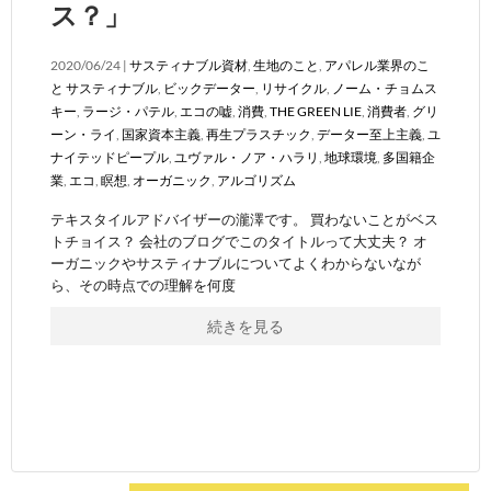
ス？」
2020/06/24 |
サスティナブル資材
,
生地のこと
,
アパレル業界のこ
と
サスティナブル
,
ビックデーター
,
リサイクル
,
ノーム・チョムス
キー
,
ラージ・パテル
,
エコの嘘
,
消費
,
THE GREEN LIE
,
消費者
,
グリ
ーン・ライ
,
国家資本主義
,
再生プラスチック
,
データー至上主義
,
ユ
ナイテッドピープル
,
ユヴァル・ノア・ハラリ
,
地球環境
,
多国籍企
業
,
エコ
,
瞑想
,
オーガニック
,
アルゴリズム
テキスタイルアドバイザーの瀧澤です。 買わないことがベス
トチョイス？ 会社のブログでこのタイトルって大丈夫？ オ
ーガニックやサスティナブルについてよくわからないなが
ら、その時点での理解を何度
続きを見る