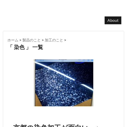
About
ホーム
>
製品のこと
>
加工のこと
>
「 染色 」 一覧