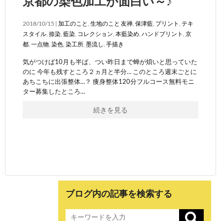
京都の染色加工が面白い～♪
2018/10/15 |
加工のこと
,
生地のこと
友禅
,
保津藍
,
プリント
,
テキ
スタイル
,
捺染
,
藍染
,
コレクション
,
本藍染め
,
ハンドプリント
,
京
都
,
一点物
,
染色
,
染工所
,
墨流し
,
手描き
気がつけば10月も半ば、つい昨日まで蝉が煩いと思っていた
のに 今年も残すところ２ヵ月と半分… このところ週末ごとに
あちこちに出張整体…？ 痩身整体120分フルコース無料モニ
ター募集したところ…
続きを見る
ブログ内の記事を検索する