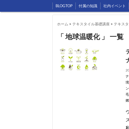
BLOGTOP
付属の知識
社内イベント
ホーム
>
テキスタイル基礎講座
>
テキスタ
「 地球温暖化 」 一覧
20
ナ
境
ン
毛
燃