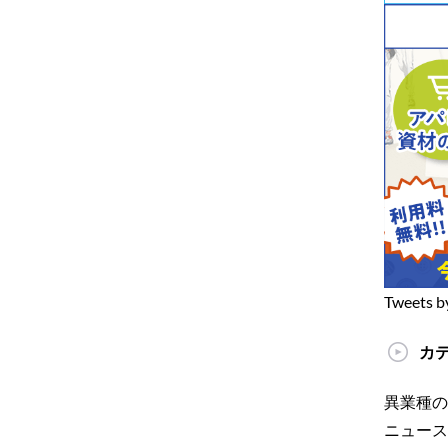
Tweets b
カ
異業種の
ニュース