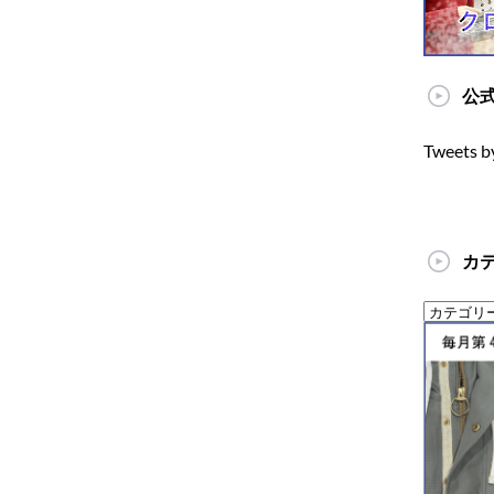
公式
Tweets b
カ