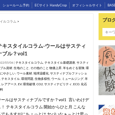
ショールーム予約
ECサイト HandyCrop
オフィシャルサイト
BAS
ブロ
イルコラム
>
テキスタイルコラム-ウールはサスティ
ナブル？vol1
22/05/06 |
テキスタイルコラム
,
テキスタイル基礎講座
,
サスティ
ブル資材
,
生地のこと
,
その他のこと
物価上昇
,
羊をめぐる冒険
,
環
にやさしい
,
ウール素材
,
地球温暖化
,
サスティナブルファッショ
,
テキスタイル
,
環境問題
,
生物多様性
,
ウール
,
ミュールジング
,
羊
,
レアアース
,
EV
,
環境破壊
,
CO2
,
サスティナビリティ
,
ECO
,
化石
料
ウールはサスティナブルですか？vol1 言いわけデ
ス！ テキスタイルコラム 開始からひと月 こんな
私でもさすがにちょっとは ヤバいなぁ～とは思っ