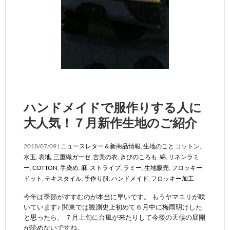
ハンドメイドで服作りする人に
大人気！７月新作生地のご紹介
2018/07/09 |
ニュースレター＆新商品情報
,
生地のこと
コットン
,
水玉
,
表地
,
三重織ガーゼ
,
吉美の衣
,
きびのころも
,
綿
,
リネンラミ
ー
,
COTTON
,
手染め
,
麻
,
ストライプ
,
ラミー
,
生地販売
,
フロッキー
,
ドット
,
テキスタイル
,
手作り服
,
ハンドメイド
,
フロッキー加工
今年は季節がすすむのが本当に早いです。 もうヤマユリが咲
いています♪ 関東では観測史上初めて６月中に梅雨明けした
と思ったら、 ７月上旬に台風が来たりして今後の天候の展開
が読めないですね。