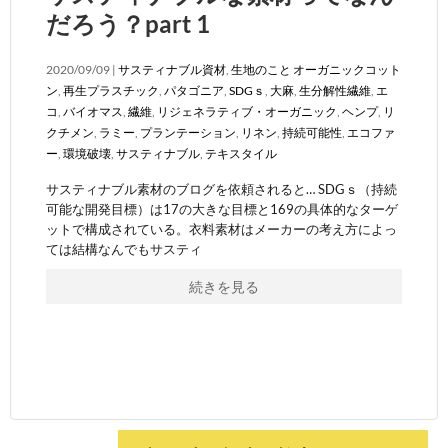
だろう？part 1
2020/09/09 |
サスティナブル資材
,
生地のこと
オーガニックコット
ン
,
再生プラスチック
,
パタゴニア
,
SDGｓ
,
大麻
,
生分解性繊維
,
エ
コ
,
バイオマス
,
繊維
,
リジェネラティブ・オーガニック
,
ヘンプ
,
リ
クチメン
,
ラミー
,
プランテーション
,
リネン
,
持続可能性
,
エコファ
ー
,
環境破壊
,
サスティナブル
,
テキスタイル
サスティナブル素材のブログを依頼されると… SDGｓ（持続
可能な開発目標）は17の大きな目標と169の具体的なターゲ
ットで構成されている。衣料素材はメーカーの考え方によっ
ては結構なんでもサスティ
続きを見る