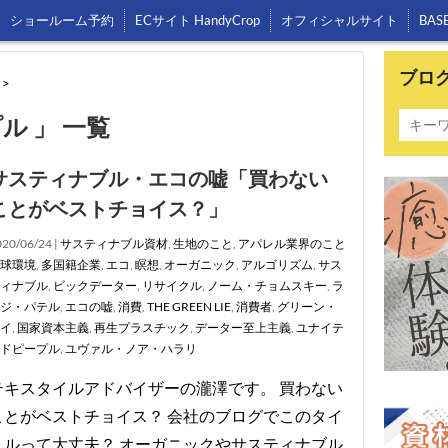
ショールーム予約
ECサイト HandyCrop
オフィシャルサイト
BAS
ブロ
>
ル 」 一覧
サスティナブル・エコの嘘「買わない
ことがベストチョイス？」
20/06/24 |
サスティナブル資材
,
生地のこと
,
アパレル業界のこと
球環境
,
多国籍企業
,
エコ
,
瞑想
,
オーガニック
,
アルゴリズム
,
サス
ィナブル
,
ビックデーター
,
リサイクル
,
ノーム・チョムスキー
,
ラ
ジ・パテル
,
エコの嘘
,
消費
,
THE GREEN LIE
,
消費者
,
グリーン・
イ
,
国家資本主義
,
再生プラスチック
,
データー至上主義
,
ユナイテ
ドピープル
,
ユヴァル・ノア・ハラリ
テキスタイルアドバイザーの瀧澤です。 買わない
ことがベストチョイス？ 会社のブログでこのタイ
トルって大丈夫？ オーガニックやサスティナブル