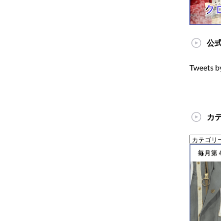
公式
Tweets b
カ