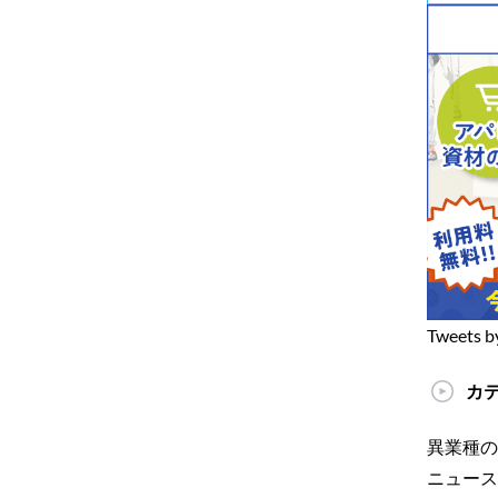
Tweets b
カ
異業種の
ニュース