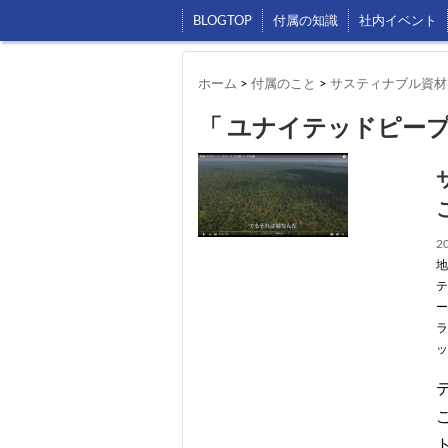
BLOGTOP
付属の知識
社内イベント
ホーム
>
付属のこと
>
サスティナブル資材
「 ユナイテッドピープ
20
地
テ
ー
ラ
ッ