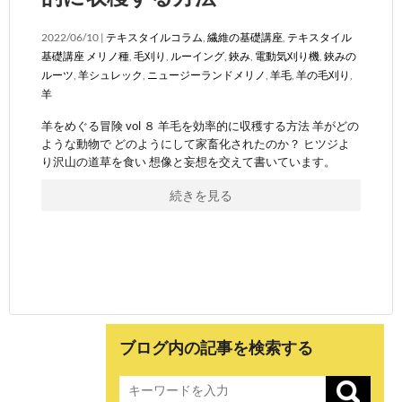
2022/06/10 |
テキスタイルコラム
,
繊維の基礎講座
,
テキスタイル
基礎講座
メリノ種
,
毛刈り
,
ルーイング
,
鋏み
,
電動気刈り機
,
鋏みの
ルーツ
,
羊シュレック
,
ニュージーランドメリノ
,
羊毛
,
羊の毛刈り
,
羊
羊をめぐる冒険 vol ８ 羊毛を効率的に収穫する方法 羊がどの
ような動物で どのようにして家畜化されたのか？ ヒツジよ
り沢山の道草を食い 想像と妄想を交えて書いています。
続きを見る
ブログ内の記事を検索する