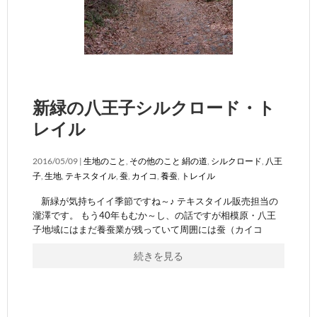
新緑の八王子シルクロード・ト
レイル
2016/05/09 |
生地のこと
,
その他のこと
絹の道
,
シルクロード
,
八王
子
,
生地
,
テキスタイル
,
蚕
,
カイコ
,
養蚕
,
トレイル
新緑が気持ちイイ季節ですね～♪ テキスタイル販売担当の
瀧澤です。 もう40年もむか～し、の話ですが相模原・八王
子地域にはまだ養蚕業が残っていて周囲には蚕（カイコ
続きを見る