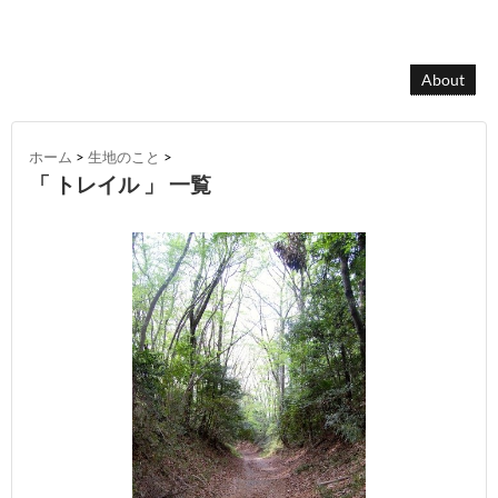
About
ホーム
>
生地のこと
>
「 トレイル 」 一覧