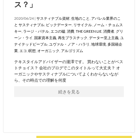
ス？」
2020/06/24 |
サスティナブル資材
,
生地のこと
,
アパレル業界のこ
と
サスティナブル
,
ビックデーター
,
リサイクル
,
ノーム・チョムス
キー
,
ラージ・パテル
,
エコの嘘
,
消費
,
THE GREEN LIE
,
消費者
,
グリ
ーン・ライ
,
国家資本主義
,
再生プラスチック
,
データー至上主義
,
ユ
ナイテッドピープル
,
ユヴァル・ノア・ハラリ
,
地球環境
,
多国籍企
業
,
エコ
,
瞑想
,
オーガニック
,
アルゴリズム
テキスタイルアドバイザーの瀧澤です。 買わないことがベス
トチョイス？ 会社のブログでこのタイトルって大丈夫？ オ
ーガニックやサスティナブルについてよくわからないなが
ら、その時点での理解を何度
続きを見る