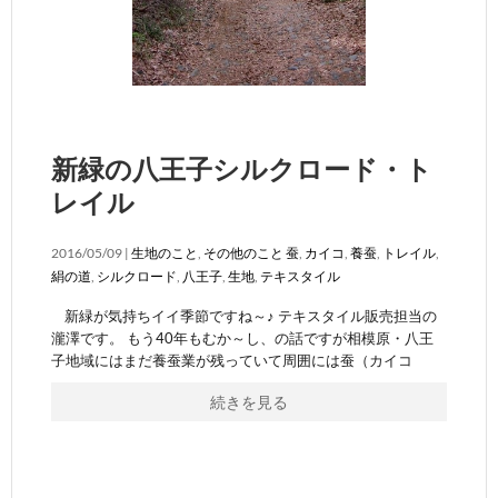
新緑の八王子シルクロード・ト
レイル
2016/05/09 |
生地のこと
,
その他のこと
蚕
,
カイコ
,
養蚕
,
トレイル
,
絹の道
,
シルクロード
,
八王子
,
生地
,
テキスタイル
新緑が気持ちイイ季節ですね～♪ テキスタイル販売担当の
瀧澤です。 もう40年もむか～し、の話ですが相模原・八王
子地域にはまだ養蚕業が残っていて周囲には蚕（カイコ
続きを見る