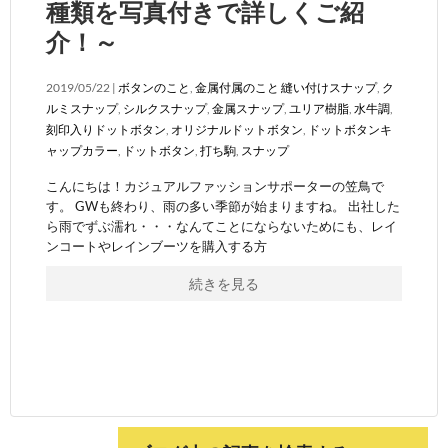
種類を写真付きで詳しくご紹
介！～
2019/05/22 |
ボタンのこと
,
金属付属のこと
縫い付けスナップ
,
ク
ルミスナップ
,
シルクスナップ
,
金属スナップ
,
ユリア樹脂
,
水牛調
,
刻印入りドットボタン
,
オリジナルドットボタン
,
ドットボタンキ
ャップカラー
,
ドットボタン
,
打ち駒
,
スナップ
こんにちは！カジュアルファッションサポーターの笠鳥で
す。 GWも終わり、雨の多い季節が始まりますね。 出社した
ら雨でずぶ濡れ・・・なんてことにならないためにも、レイ
ンコートやレインブーツを購入する方
続きを見る