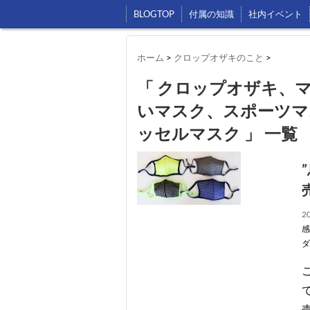
BLOGTOP
付属の知識
社内イベント
ホーム
>
クロップオザキのこと
>
「 クロップオザキ、
いマスク、スポーツマ
ッセルマスク 」 一覧
20
感
ダ