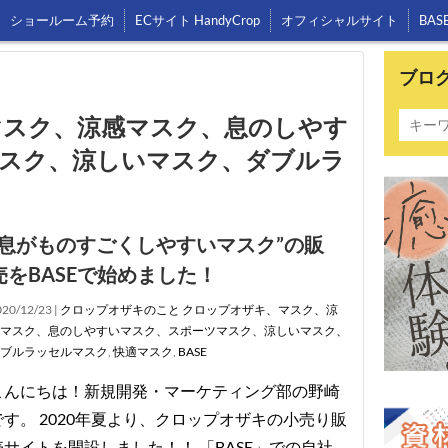
ショールーム予約
ECサイト HandyCrop
オフィシャルサイト
BAS
ブロ
マスク、涼感マスク、息のしやす
スク、涼しいマスク、ダブルラ
”息がものすごくしやすいマスク”の販
売をBASEで始めました！
20/12/23 |
クロップオザキのこと
クロップオザキ、マスク、涼
マスク、息のしやすいマスク、スポーツマスク、涼しいマスク、
ブルラッセルマスク
,
快適マスク
,
BASE
こんにちは！新規開発・マーケティング部の野崎
です。 2020年夏より、クロップオザキの小売り販
売サイトを開設しました！！ 「BASE」での自社