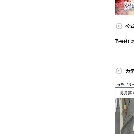
公式
Tweets b
カ