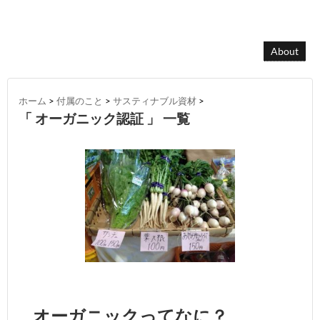
About
ホーム
>
付属のこと
>
サスティナブル資材
>
「 オーガニック認証 」 一覧
オーガニックってなに？