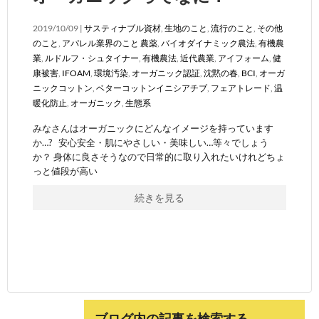
2019/10/09 |
サスティナブル資材
,
生地のこと
,
流行のこと
,
その他
のこと
,
アパレル業界のこと
農薬
,
バイオダイナミック農法
,
有機農
業
,
ルドルフ・シュタイナー
,
有機農法
,
近代農業
,
アイフォーム
,
健
康被害
,
IFOAM
,
環境汚染
,
オーガニック認証
,
沈黙の春
,
BCI
,
オーガ
ニックコットン
,
ベターコットンイニシアチブ
,
フェアトレード
,
温
暖化防止
,
オーガニック
,
生態系
みなさんはオーガニックにどんなイメージを持っています
か…? 安心安全・肌にやさしい・美味しい…等々でしょう
か？ 身体に良さそうなので日常的に取り入れたいけれどちょ
っと値段が高い
続きを見る
ブログ内の記事を検索する