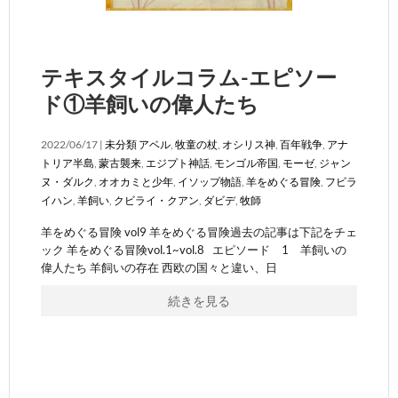
テキスタイルコラム-エピソー
ド①羊飼いの偉人たち
2022/06/17 |
未分類
アベル
,
牧童の杖
,
オシリス神
,
百年戦争
,
アナ
トリア半島
,
蒙古襲来
,
エジプト神話
,
モンゴル帝国
,
モーゼ
,
ジャン
ヌ・ダルク
,
オオカミと少年
,
イソップ物語
,
羊をめぐる冒険
,
フビラ
イハン
,
羊飼い
,
クビライ・クアン
,
ダビデ
,
牧師
羊をめぐる冒険 vol9 羊をめぐる冒険過去の記事は下記をチェ
ック 羊をめぐる冒険vol.1~vol.8 エピソード 1 羊飼いの
偉人たち 羊飼いの存在 西欧の国々と違い、日
続きを見る