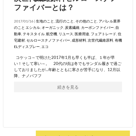
ファイバーとは？
2017/01/16 |
生地のこと
,
流行のこと
,
その他のこと
,
アパレル業界
のこと
エシカル
,
オーガニック
,
炭素繊維
,
カーボンファイバー
,
自
動車
,
テキスタイル
,
航空機
,
リユース
,
医療用途
,
フェアトレード
,
住
宅建材
,
セルロースナノファイバー
,
成形材料
,
次世代繊維原料
,
有機
ELディスプレー
,
エコ
コケッコ～で明けた2017年1月も早くも半ば、１年が早
い！そして寒い～。 20代の頃は冬でもサンダル履きで過ご
しておりましたが…年齢とともに寒さが苦手になり、12月以
降、ナノパフフ
続きを見る