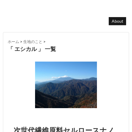
About
ホーム
>
生地のこと
>
「 エシカル 」 一覧
次世代繊維原料セルロースナノ