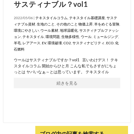
サスティナブル？vol1
2022/05/06 |
テキスタイルコラム
,
テキスタイル基礎講座
,
サステ
ィナブル資材
,
生地のこと
,
その他のこと
物価上昇
,
羊をめぐる冒険
,
環境にやさしい
,
ウール素材
,
地球温暖化
,
サスティナブルファッシ
ョン
,
テキスタイル
,
環境問題
,
生物多様性
,
ウール
,
ミュールジング
,
羊毛
,
レアアース
,
EV
,
環境破壊
,
CO2
,
サスティナビリティ
,
ECO
,
化
石燃料
ウールはサスティナブルですか？vol1 言いわけデス！ テキ
スタイルコラム 開始からひと月 こんな私でもさすがにちょ
っとは ヤバいなぁ～とは思っています。 テキスタイル
続きを見る