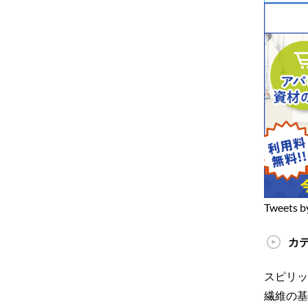
Tweets b
カ
スピリッ
繊維の基