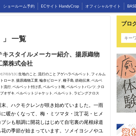
ショールーム予約
ECサイト HandyCrop
オフィシャルサイト
BAS
ブロ
 」 一覧
テキスタイルメーカー紹介、揚原織物
工業株式会社
17/03/13 |
生地のこと
,
流行のこと
アゲハラベルベット
,
フィルム
トローネ
,
揚原織物工業
,
輪奈ビロード
,
種子島
,
鉄砲伝来
,
ベルベ
ト流行
,
ベルベット付け爪
,
ベルベット靴
,
ベルベットパンツ
,
クロ
プオザキ
,
ベルベットジャケット
,
ベルベット
,
ラビングクロス
週末、ハクモクレンが咲き始めていました。一雨
毎に暖かくなって、梅・ミツマタ・沈丁花・ヒメ
コブシも順調に開花しはじめて自宅裏の尾根緑道
も花の季節が始まっています。ソメイヨシノやユ