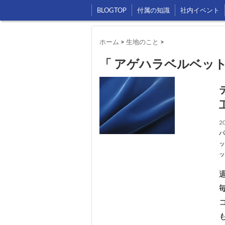
BLOGTOP
付属の知識
社内イベント
ホーム
>
生地のこと
>
「 アゲハラベルベット
20
パ
ッ
ッ