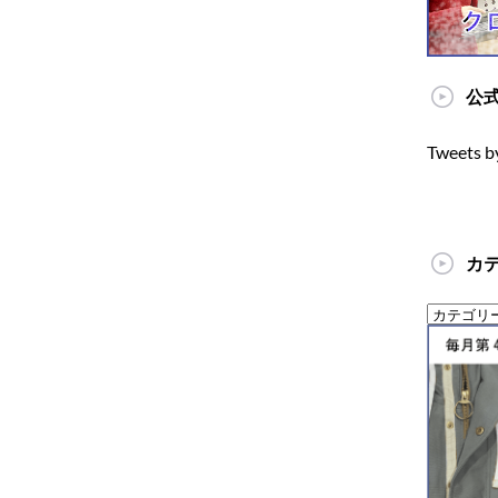
公式
Tweets b
カ