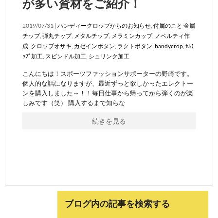
が多い資材をご紹介！
2019/07/31 |
ハンディークロップからのお知らせ
,
付属のこと
金属
チップ
,
弾丸チップ
,
メタルチップ
,
メラミンカップ
,
ノベルティ作
成
,
クロップオザキ
,
カゼインボタン
,
ラクトボタン
,
handycrop
,
ｾﾙﾁ
ｯﾌﾟ加工
,
スピンドル加工
,
シュリンク加工
こんにちは！スポーツファッションサポーターの野崎です。
個人的な話になりますが、最近ずっと欲しかったエレクトー
ンを購入しました～！！毎日仕事から帰ってから弾くのが楽
しみです（笑） 購入するまで知らな
続きを見る
ブログ内の記事を検索する