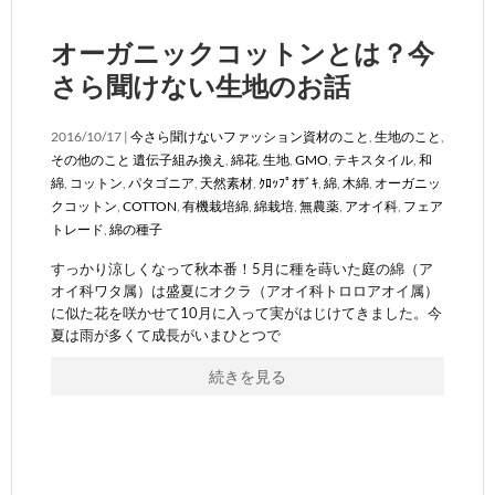
オーガニックコットンとは？今
さら聞けない生地のお話
2016/10/17 |
今さら聞けないファッション資材のこと
,
生地のこと
,
その他のこと
遺伝子組み換え
,
綿花
,
生地
,
GMO
,
テキスタイル
,
和
綿
,
コットン
,
パタゴニア
,
天然素材
,
ｸﾛｯﾌﾟｵｻﾞｷ
,
綿
,
木綿
,
オーガニッ
クコットン
,
COTTON
,
有機栽培綿
,
綿栽培
,
無農薬
,
アオイ科
,
フェア
トレード
,
綿の種子
すっかり涼しくなって秋本番！5月に種を蒔いた庭の綿（ア
オイ科ワタ属）は盛夏にオクラ（アオイ科トロロアオイ属）
に似た花を咲かせて10月に入って実がはじけてきました。今
夏は雨が多くて成長がいまひとつで
続きを見る