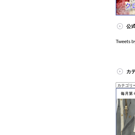
公式
Tweets b
カ