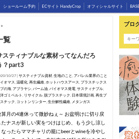
ショールーム予約
ECサイト HandyCrop
オフィシャルサイト
BAS
ブロ
>
一覧
サスティナブルな素材ってなんだろ
う？part3
20/10/27 |
サスティナブル資材
,
生地のこと
,
アパレル業界のこと
イオマス
,
温暖化
,
再生繊維
,
ホットハウスアース
,
プラスチックス
プの海
,
アブラヤシ
,
パーム油
,
バイオマス発電
,
サスティナブル
,
洋ゴミベルト
,
リサイクル
,
脱プラスチック
,
日本環境計画
,
再生プ
スチック
,
コットンリンター
,
生分解性繊維
,
メタンガス
決算月の4連休って微妙ねぇ～ お盆明けに切り戻
したナスが新しい実をつけはじめ、もう少し涼し
くなったらママチャリの籠にbeerとwineを冷やし