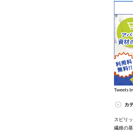
Tweets b
カ
スピリッ
繊維の基