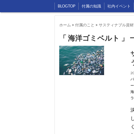
BLOGTOP
付属の知識
社内イベント
ホーム
>
付属のこと
>
サスティナブル資材
「 海洋ゴミベルト 」 
20
バ
ー
海
ラ