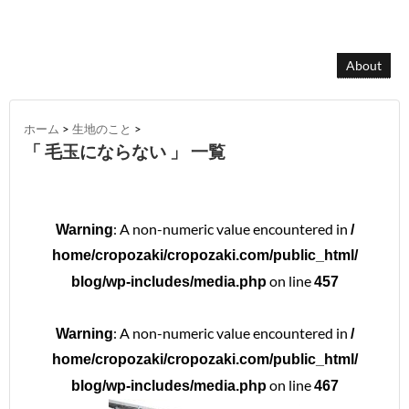
About
ホーム
>
生地のこと
>
「 毛玉にならない 」 一覧
: A non-numeric value encountered in
Warning
/
home/cropozaki/cropozaki.com/public_html/
on line
blog/wp-includes/media.php
457
: A non-numeric value encountered in
Warning
/
home/cropozaki/cropozaki.com/public_html/
on line
blog/wp-includes/media.php
467