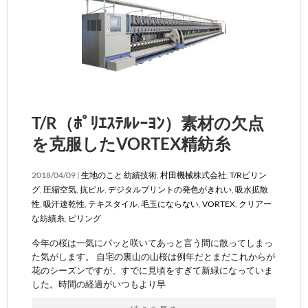
T/R（ﾎﾟﾘｴｽﾃﾙﾚｰﾖﾝ）素材の欠点
を克服したVORTEX精紡糸
2018/04/09 |
生地のこと
紡績技術
,
村田機械株式会社
,
T/Rピリン
グ
,
圧縮空気
,
抗ピル
,
デジタルプリントの発色がきれい
,
吸水拡散
性
,
吸汗速乾性
,
テキスタイル
,
毛玉にならない
,
VORTEX
,
クリアー
な紡績糸
,
ピリング
今年の桜は一気にパッと咲いてあっと言う間に散ってしまっ
た気がします。 自宅の裏山の山桜は例年だとまだこれからが
花のシーズンですが、すでに見頃をすぎて新緑になっていま
した。時間の経過がいつもより早