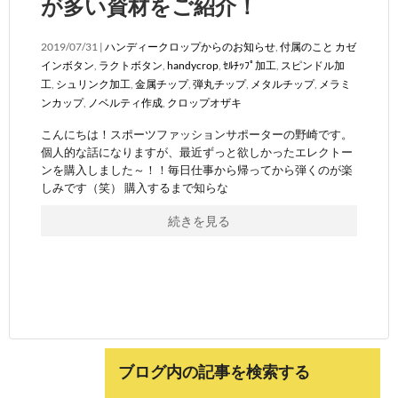
が多い資材をご紹介！
2019/07/31 |
ハンディークロップからのお知らせ
,
付属のこと
カゼ
インボタン
,
ラクトボタン
,
handycrop
,
ｾﾙﾁｯﾌﾟ加工
,
スピンドル加
工
,
シュリンク加工
,
金属チップ
,
弾丸チップ
,
メタルチップ
,
メラミ
ンカップ
,
ノベルティ作成
,
クロップオザキ
こんにちは！スポーツファッションサポーターの野崎です。
個人的な話になりますが、最近ずっと欲しかったエレクトー
ンを購入しました～！！毎日仕事から帰ってから弾くのが楽
しみです（笑） 購入するまで知らな
続きを見る
ブログ内の記事を検索する