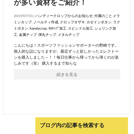
が多い資材をご紹介！
2019/07/31 |
ハンディークロップからのお知らせ
,
付属のこと
メラ
ミンカップ
,
ノベルティ作成
,
クロップオザキ
,
カゼインボタン
,
ラク
トボタン
,
handycrop
,
ｾﾙﾁｯﾌﾟ加工
,
スピンドル加工
,
シュリンク加
工
,
金属チップ
,
弾丸チップ
,
メタルチップ
こんにちは！スポーツファッションサポーターの野崎です。
個人的な話になりますが、最近ずっと欲しかったエレクトー
ンを購入しました～！！毎日仕事から帰ってから弾くのが楽
しみです（笑） 購入するまで知らな
続きを見る
ブログ内の記事を検索する