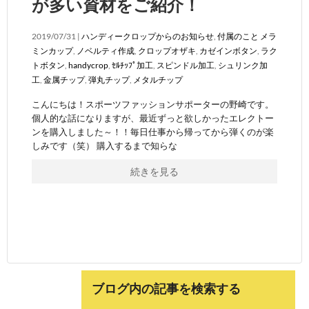
が多い資材をご紹介！
2019/07/31 |
ハンディークロップからのお知らせ
,
付属のこと
メラ
ミンカップ
,
ノベルティ作成
,
クロップオザキ
,
カゼインボタン
,
ラク
トボタン
,
handycrop
,
ｾﾙﾁｯﾌﾟ加工
,
スピンドル加工
,
シュリンク加
工
,
金属チップ
,
弾丸チップ
,
メタルチップ
こんにちは！スポーツファッションサポーターの野崎です。
個人的な話になりますが、最近ずっと欲しかったエレクトー
ンを購入しました～！！毎日仕事から帰ってから弾くのが楽
しみです（笑） 購入するまで知らな
続きを見る
ブログ内の記事を検索する