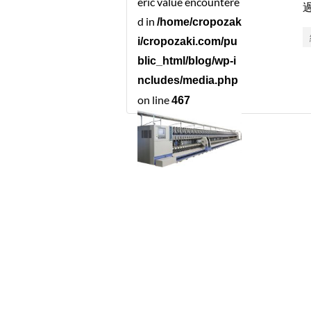
eric value encountere
d in
/home/cropozak
i/cropozaki.com/pu
blic_html/blog/wp-i
ncludes/media.php
on line
467