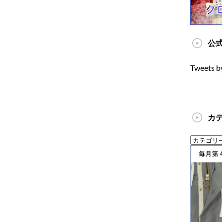
公式
Tweets b
カ