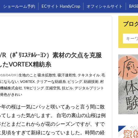
ショールーム予約
ECサイト HandyCrop
オフィシャルサイト
BAS
ブロ
T/R（ﾎﾟﾘｴｽﾃﾙﾚｰﾖﾝ）素材の欠点を克服
したVORTEX精紡糸
18/04/09 |
生地のこと
吸水拡散性
,
吸汗速乾性
,
テキスタイル
,
毛
にならない
,
VORTEX
,
クリアーな紡績糸
,
ピリング
,
紡績技術
,
村
機械株式会社
,
T/Rピリング
,
圧縮空気
,
抗ピル
,
デジタルプリント
発色がきれい
今年の桜は一気にパッと咲いてあっと言う間に散
ってしまった気がします。 自宅の裏山の山桜は例
年だとまだこれからが花のシーズンですが、すで
に見頃をすぎて新緑になっていました。時間の経