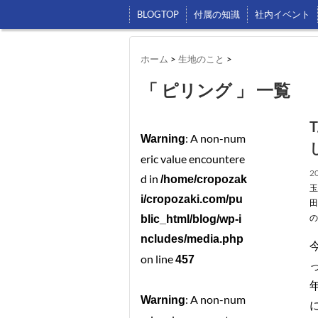
BLOGTOP
付属の知識
社内イベント
ホーム
>
生地のこと
>
「 ピリング 」 一覧
: A non-num
Warning
eric value encountere
20
d in
/home/cropozak
玉
i/cropozaki.com/pu
田
の
blic_html/blog/wp-i
ncludes/media.php
on line
457
: A non-num
Warning