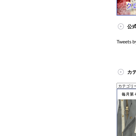
公式
Tweets b
カ