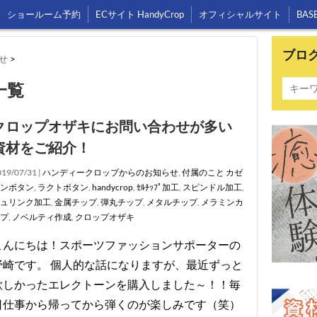
ショールーム予約
ECサイト HandyCrop
オフィシャルサイト
BAS
ブロ
せ
>
一覧
クロップオザキにお問い合わせが多い
資材をご紹介！
19/07/31 |
ハンディークロップからのお知らせ
,
付属のこと
カゼ
ンボタン
,
ラクトボタン
,
handycrop
,
ｾﾙﾁｯﾌﾟ加工
,
スピンドル加工
,
ュリンク加工
,
金属チップ
,
弾丸チップ
,
メタルチップ
,
メラミンカ
プ
,
ノベルティ作成
,
クロップオザキ
こんにちは！スポーツファッションサポーターの
野崎です。 個人的な話になりますが、最近ずっと
欲しかったエレクトーンを購入しました～！！毎
日仕事から帰ってから弾くのが楽しみです（笑）