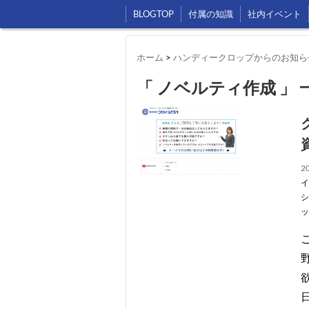
BLOGTOP
付属の知識
社内イベント
ホーム
>
ハンディークロップからのお知ら
「 ノベルティ作成 」 
20
イ
シ
ッ