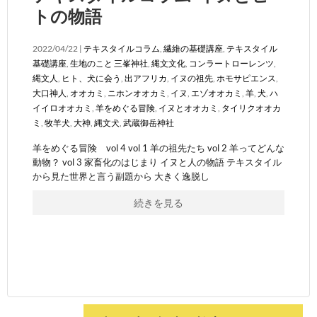
トの物語
2022/04/22 |
テキスタイルコラム
,
繊維の基礎講座
,
テキスタイル
基礎講座
,
生地のこと
三峯神社
,
縄文文化
,
コンラートローレンツ
,
縄文人
,
ヒト、犬に会う
,
出アフリカ
,
イヌの祖先
,
ホモサピエンス
,
大口神人
,
オオカミ
,
ニホンオオカミ
,
イヌ
,
エゾオオカミ
,
羊
,
犬
,
ハ
イイロオオカミ
,
羊をめぐる冒険
,
イヌとオオカミ
,
タイリクオオカ
ミ
,
牧羊犬
,
大神
,
縄文犬
,
武蔵御岳神社
羊をめぐる冒険 vol 4 vol 1 羊の祖先たち vol 2 羊ってどんな
動物？ vol 3 家畜化のはじまり イヌと人の物語 テキスタイル
から見た世界と言う副題から 大きく逸脱し
続きを見る