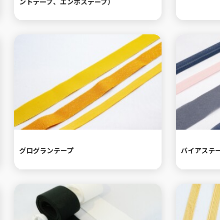
ントテープ、エンボステープ）
グログランテープ
バイアステ