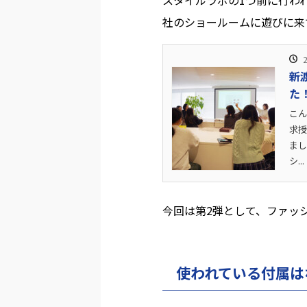
スタイルラボの1つ前に行わ
社のショールームに遊びに来
新
た
こん
求授
まし
シ...
今回は第2弾として、ファッ
使われている付属は