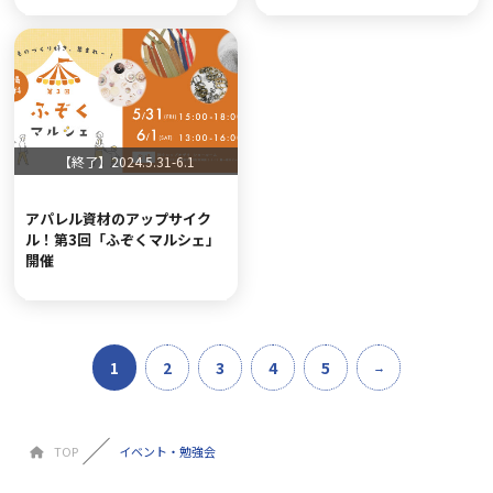
【終了】2024.5.31-6.1
アパレル資材のアップサイク
ル！第3回「ふぞくマルシェ」
開催
1
2
3
4
5
TOP
イベント・勉強会