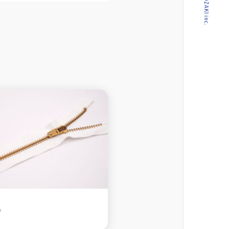
© CROPOZAKI inc.
K）