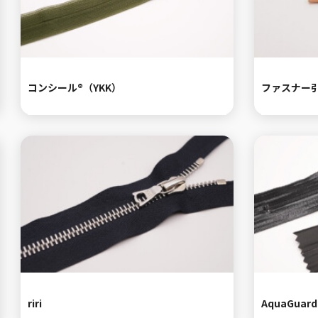
コンシール®（YKK）
ファスナー
riri
AquaGua