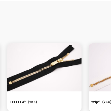
EXCELLA®（YKK）
Yzip®（YK