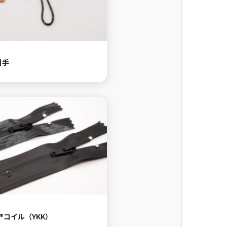
引手
rd®コイル（YKK）