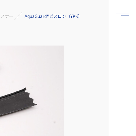
ァスナー
AquaGuard®ビスロン（YKK）