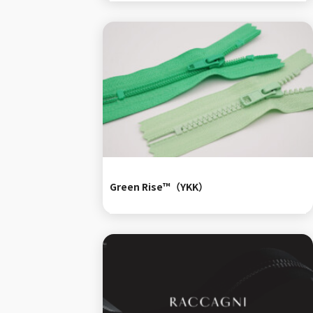
Green Rise™（YKK）