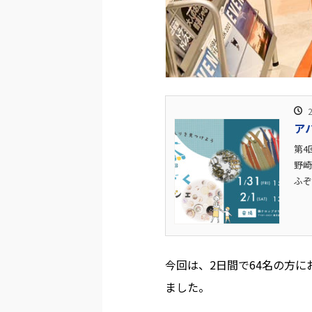
ア
第4
野崎
ふぞ
今回は、2日間で64名の方
ました。