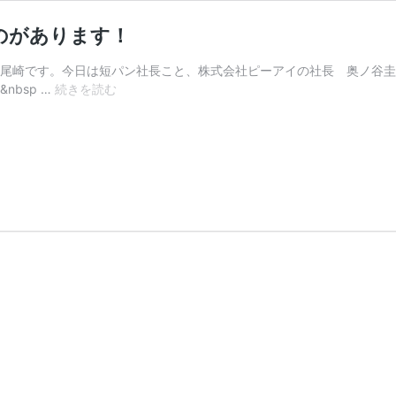
のがあります！
崎です。今日は短パン社長こと、株式会社ピーアイの社長 奥ノ谷圭祐さんデ
貝
nbsp …
続きを読む
ボ
タ
ン
に
は
型
番
で
形
が
決
ま
っ
て
い
る